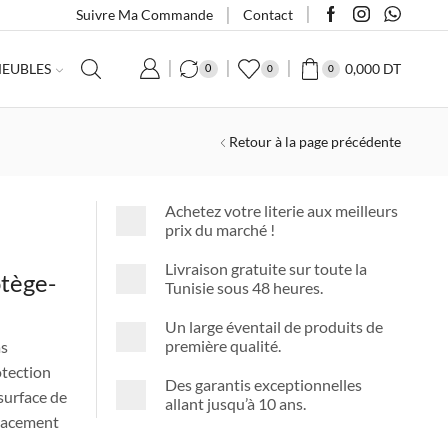
Suivre Ma Commande
Contact
0,000
DT
EUBLES
0
0
0
Retour à la page précédente
Achetez votre literie aux meilleurs
prix du marché !
Livraison gratuite sur toute la
otège-
Tunisie sous 48 heures.
Un large éventail de produits de
première qualité.
as
otection
Des garantis exceptionnelles
surface de
allant jusqu’à 10 ans.
icacement