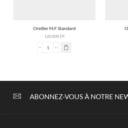
Oreiller M.F Standard
O
120,000
DT
quantité
de
Oreiller
M.F
Standard
ABONNEZ-VOUS À NOTRE NEW