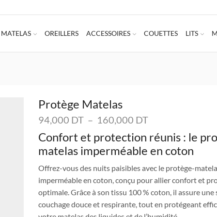
MATELAS
OREILLERS
ACCESSOIRES
COUETTES
LITS
M
Protège Matelas
Plage
94,000
DT
–
160,000
DT
de
Confort et protection réunis : le pr
prix :
matelas imperméable en coton
94,000 DT
à
Offrez-vous des nuits paisibles avec le protège-matel
160,000 DT
imperméable en coton, conçu pour allier confort et pr
optimale. Grâce à son tissu 100 % coton, il assure une 
couchage douce et respirante, tout en protégeant eff
votre matelas des liquides et de l’humidité.