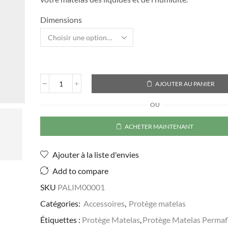
Dimensions
AJOUTER AU PANIER
quantité
de
OU
Protège
Matelas
ACHETER MAINTENANT
Ajouter à la liste d'envies
Add to compare
SKU
PALIM00001
Catégories:
Accessoires
,
Protège matelas
Étiquettes :
Protège Matelas
,
Protège Matelas Permaf