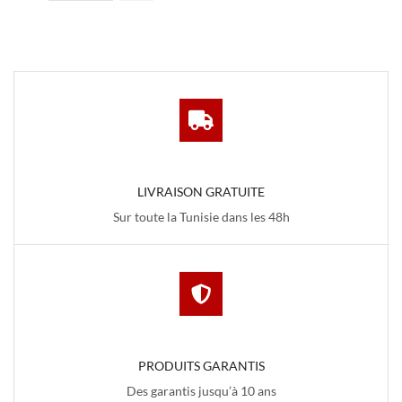
de
être
Commode
choisies
Rivera
sur la
page du
produit
LIVRAISON GRATUITE
Sur toute la Tunisie dans les 48h
PRODUITS GARANTIS
Des garantis jusqu’à 10 ans