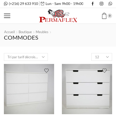
(+216) 29 633 910
Lun - Sam 9h00 - 19h00
0
Accueil
Boutique
Meubles
COMMODES
Nombre
de
produits
par
page