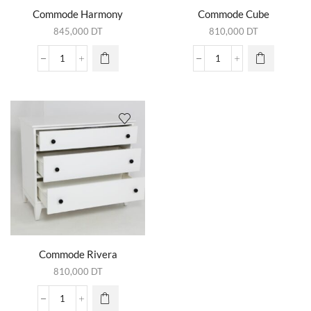
Commode Harmony
Commode Cube
845,000
DT
810,000
DT
quantité
quantité
de
de
Commode
Commode
Harmony
Cube
Ce produit
a
plusieurs
Commode Rivera
variations.
810,000
DT
Les
options
quantité
peuvent