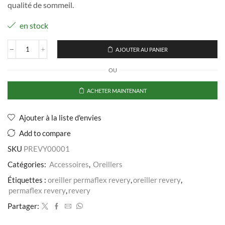
qualité de sommeil.
en stock
AJOUTER AU PANIER
quantité
de
OU
Oreiller
Revery
ACHETER MAINTENANT
Ajouter à la liste d'envies
Add to compare
SKU
PREVY00001
Catégories:
Accessoires
,
Oreillers
Étiquettes :
oreiller permaflex revery
,
oreiller revery
,
permaflex revery
,
revery
Partager: