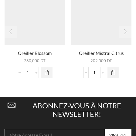
Oreiller Blossom
Oreiller Mistral Citrus
280,000
DT
202,000
DT
quantité
quantité
de
de
Oreiller
Oreiller
Blossom
Mistral
Citrus
ABONNEZ-VOUS À NOTRE
NEWSLETTER!