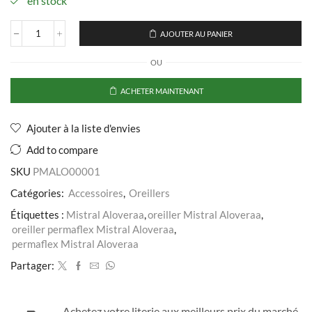
en stock
AJOUTER AU PANIER
quantité
de
OU
Oreiller
Mistral
Alovera
ACHETER MAINTENANT
Ajouter à la liste d'envies
Add to compare
SKU
PMALO00001
Catégories:
Accessoires
,
Oreillers
Étiquettes :
Mistral Aloveraa
,
oreiller Mistral Aloveraa
,
oreiller permaflex Mistral Aloveraa
,
permaflex Mistral Aloveraa
Partager:
Achetez votre literie aux meilleurs prix du marché