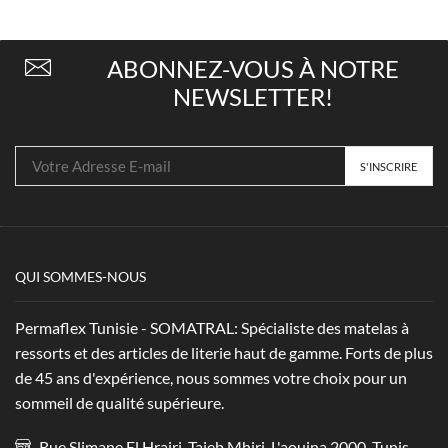
Orthopedia
Toscana
sur la
sur la
Pillow
page du
page du
Top
produit
produit
ABONNEZ-VOUS À NOTRE
NEWSLETTER!
QUI SOMMES-NOUS
Permaflex Tunisie - SOMATRAL: Spécialiste des matelas à
ressorts et des articles de literie haut de gamme. Forts de plus
de 45 ans d'expérience, nous sommes votre choix pour un
sommeil de qualité supérieure.
Rue Slimane El Hrairi, Taieb Mhiri, L'aouina 2000, Tunis -