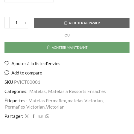
à
4.427,500 DT
AJOUTER AU PANIER
quantité
de
OU
Matelas
Victorian
ACHETER MAINTENANT
Ajouter à la liste d'envies
Add to compare
SKU
PVICT00001
Catégories:
Matelas
,
Matelas à Ressorts Ensachés
Étiquettes :
Matelas Permaflex
,
matelas Victorian
,
Permaflex Victorian
,
Victorian
Partager: