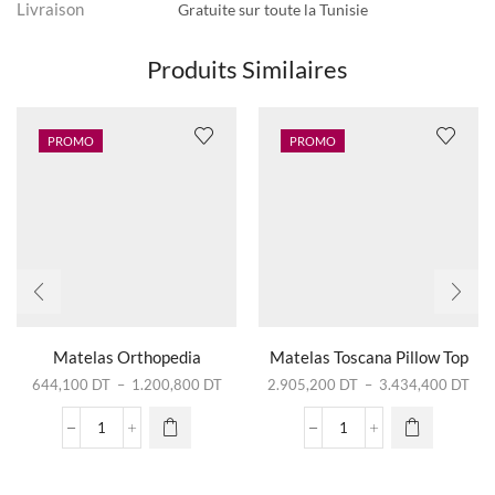
Livraison
Gratuite sur toute la Tunisie
Produits Similaires
PROMO
PROMO
Ce produit
Ce produit
a
a
plusieurs
plusieurs
Matelas Orthopedia
Matelas Toscana Pillow Top
variations.
variations.
Plage
Pla
644,100
DT
–
1.200,800
DT
2.905,200
DT
–
3.434,400
DT
Les
Les
de
de
options
options
prix :
prix 
quantité
quantité
peuvent
peuvent
644,100 DT
2.9
de
de
être
être
à
à
Matelas
Matelas
choisies
choisies
1.200,800 DT
3.4