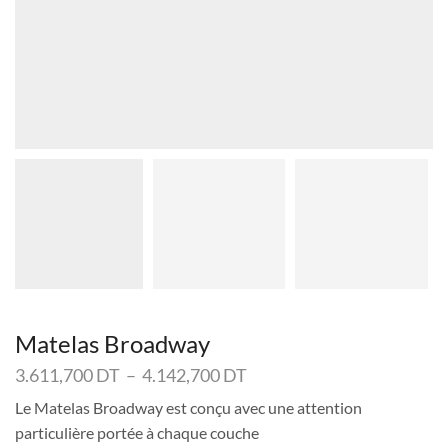
Matelas Broadway
Plage
3.611,700
DT
–
4.142,700
DT
de
Le Matelas Broadway est conçu avec une attention
prix :
particulière portée à chaque couche
3.611,700 DT