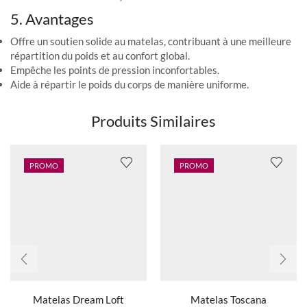
5. Avantages
Offre un soutien solide au matelas, contribuant à une meilleure
répartition du poids et au confort global.
Empêche les points de pression inconfortables.
Aide à répartir le poids du corps de manière uniforme.
Produits Similaires
PROMO
PROMO
Ce produit
Ce produit
a
a
plusieurs
plusieurs
Matelas Dream Loft
Matelas Toscana