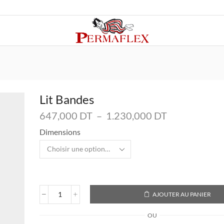
Lit Bandes
Plage
647,000
DT
–
1.230,000
DT
de
Dimensions
prix :
647,000 DT
à
1.230,000 D
AJOUTER AU PANIER
quantité
de
OU
Lit