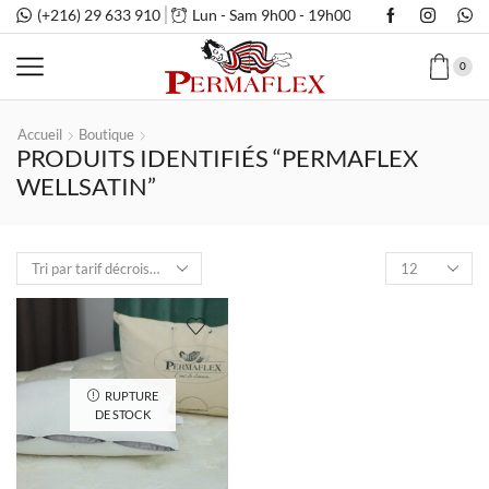
(+216) 29 633 910
Lun - Sam 9h00 - 19h00
0
Accueil
Boutique
PRODUITS IDENTIFIÉS “PERMAFLEX
WELLSATIN”
Nombre
de
produits
par
page
RUPTURE
DE STOCK