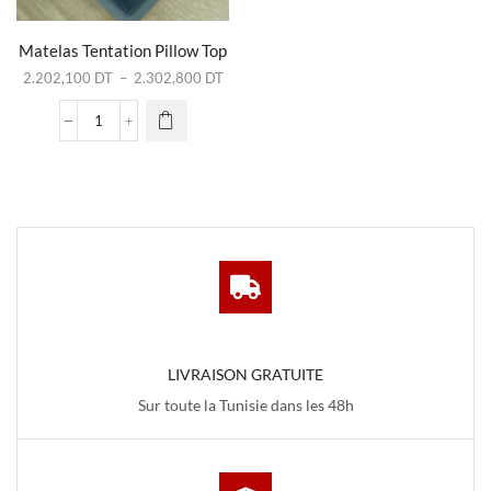
Ce produit
a
plusieurs
Matelas Tentation Pillow Top
variations.
Plage
2.202,100
DT
–
2.302,800
DT
Les
de
options
prix :
quantité
peuvent
2.202,100 DT
de
être
à
Matelas
choisies
2.302,800 DT
Tentation
sur la
Pillow
page du
Top
produit
LIVRAISON GRATUITE
Sur toute la Tunisie dans les 48h