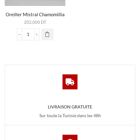
Oreiller Mistral Chamomillia
202,000
DT
quantité
de
Oreiller
Mistral
Chamomillia
LIVRAISON GRATUITE
Sur toute la Tunisie dans les 48h