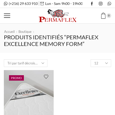
(+216) 29 633 910
Lun - Sam 9h00 - 19h00
0
Accueil
Boutique
PRODUITS IDENTIFIÉS “PERMAFLEX
EXCELLENCE MEMORY FORM”
Nombre
de
produits
par
PROMO
page