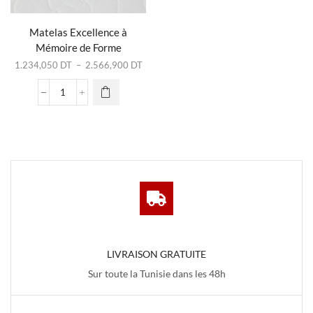
Ce produit
Matelas Excellence à
a
plusieurs
Mémoire de Forme
variations.
Plage
1.234,050
DT
–
2.566,900
DT
Les
de
options
prix :
quantité
peuvent
1.234,050 DT
de
être
à
Matelas
choisies
2.566,900 DT
Excellence
sur la
à
page du
Mémoire
produit
de
Forme
LIVRAISON GRATUITE
Sur toute la Tunisie dans les 48h