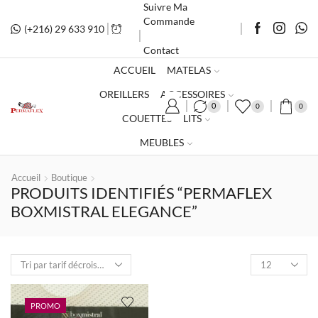
Suivre Ma
Commande
(+216) 29 633 910
Lun - Sam 9h00 - 19h00
Contact
ACCUEIL
MATELAS
OREILLERS
ACCESSOIRES
0
0
0
COUETTES
LITS
MEUBLES
Accueil
Boutique
PRODUITS IDENTIFIÉS “PERMAFLEX
BOXMISTRAL ELEGANCE”
Nombre
de
produits
par
PROMO
page