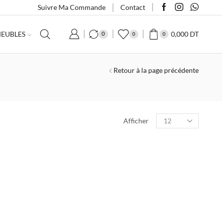
Suivre Ma Commande
Contact
0,000
DT
EUBLES
0
0
0
Retour à la page précédente
Nombre
Afficher
de
produits
par
page