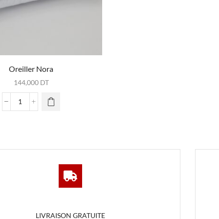
Oreiller Nora
144,000
DT
quantité
de
Oreiller
Nora
LIVRAISON GRATUITE