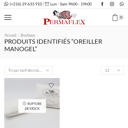
(+216) 29 633 910
Lun - Sam 9h00 - 19h00
0
Accueil
Boutique
PRODUITS IDENTIFIÉS “OREILLER
MANOGEL”
Nombre
de
produits
par
page
RUPTURE
DE STOCK