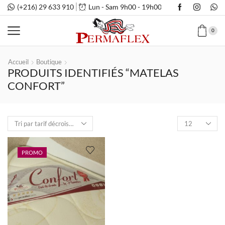
(+216) 29 633 910
Lun - Sam 9h00 - 19h00
0
Accueil
Boutique
PRODUITS IDENTIFIÉS “MATELAS
CONFORT”
Nombre
de
produits
par
PROMO
page