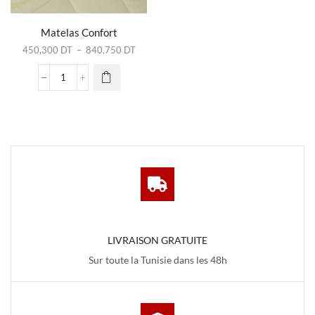
Ce produit
a
plusieurs
Matelas Confort
variations.
Plage
450,300
DT
–
840,750
DT
Les
de
options
prix :
quantité
peuvent
450,300 DT
de
être
à
Matelas
choisies
840,750 DT
Confort
sur la
page du
produit
LIVRAISON GRATUITE
Sur toute la Tunisie dans les 48h