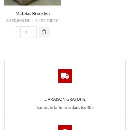
Ce produit
a
plusieurs
Matelas Brooklyn
variations.
Plage
2.890,800
DT
–
3.422,700
DT
Les
de
options
prix :
quantité
peuvent
2.890,800 DT
de
être
à
Matelas
choisies
3.422,700 DT
Brooklyn
sur la
page du
produit
LIVRAISON GRATUITE
Sur toute la Tunisie dans les 48h