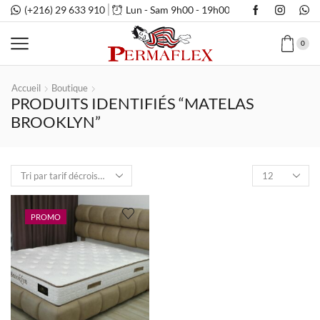
(+216) 29 633 910
Lun - Sam 9h00 - 19h00
0
Accueil
Boutique
PRODUITS IDENTIFIÉS “MATELAS
BROOKLYN”
Nombre
de
produits
par
PROMO
page